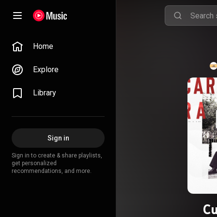
Home
Explore
Library
Sign in
Sign in to create & share playlists,
get personalized
recommendations, and more.
Cu