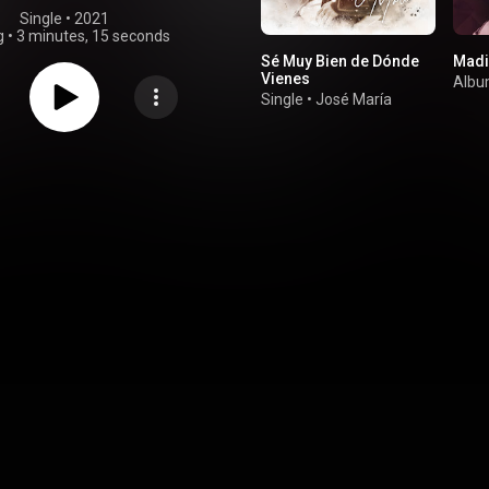
Single
 • 
2021
g
•
3 minutes, 15 seconds
Sé Muy Bien de Dónde
Mad
Vienes
Alb
Single
•
José María