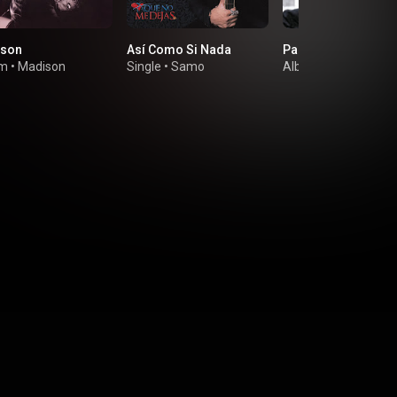
ison
Así Como Si Nada
Pablo Alboran (Del
um
•
Madison
Single
•
Samo
Album
•
Pablo Albor